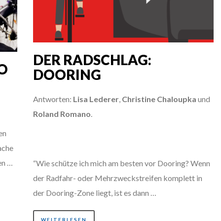
DER RADSCHLAG:
SO
DOORING
Antworten:
Lisa Lederer
,
Christine Chaloupka
und
Roland Romano
.
en
ache
en …
“Wie schütze ich mich am besten vor Dooring? Wenn
der Radfahr- oder Mehrzweckstreifen komplett in
der Dooring-Zone liegt, ist es dann …
WEITERLESEN