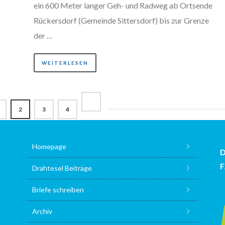
ein 600 Meter langer Geh- und Radweg ab Ortsende
Rückersdorf (Gemeinde Sittersdorf) bis zur Grenze
der …
WEITERLESEN
2
3
4
Homepage
Drahtesel Beiträge
Briefe schreiben
Archiv