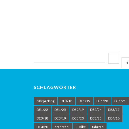
1
SCHLAGWÖRTER
bikepacking
DE1/18
DE1/19
DE1/20
DE1/21
DE1/22
DE1/25
DE2/19
DE2/24
DE3/17
DE3/18
DE3/19
DE3/20
DE3/25
DE4/16
DE4/20
drahtesel
E-Bike
fahrrad