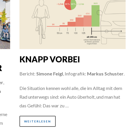
KNAPP VORBEI
R
Bericht:
Simone Feigl
, Infografik:
Markus Schuster
.
er
,
Die Situation kennen wohl alle, die im Alltag mit dem
n
Rad unterwegs sind: ein Auto überholt, und man hat
das Gefühl: Das war zu …
erne
WEITERLESEN
um