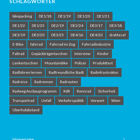
SCHLAGWÖRTER
bikepacking
DE1/18
DE1/19
DE1/20
DE1/21
DE1/22
DE1/25
DE2/19
DE2/24
DE3/17
DE3/18
DE3/19
DE3/20
DE3/25
DE4/16
DE4/20
drahtesel
E-Bike
fahrrad
Fahrrad im Zug
Fahrradindustrie
Faltrad
Gepäckträgertaschen
Interview
Kinder
Lenkertaschen
Mountainbike
Polizei
Produkttest
Radfahren lernen
Radfreundliche Stadt
Radinfrastruktur
Radreise
Radrennen
Radrouten
Radweg Ausbauprogramm
RdR
Rennrad
Sicherheit
Transportrad
Unfall
Verkehrspolitik
Vorwort
Wien
Überholabstand
Homepage