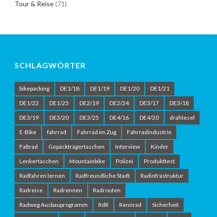
Tour & Reise
(71)
SCHLAGWÖRTER
bikepacking
DE1/18
DE1/19
DE1/20
DE1/21
DE1/22
DE1/25
DE2/19
DE2/24
DE3/17
DE3/18
DE3/19
DE3/20
DE3/25
DE4/16
DE4/20
drahtesel
E-Bike
fahrrad
Fahrrad im Zug
Fahrradindustrie
Faltrad
Gepäckträgertaschen
Interview
Kinder
Lenkertaschen
Mountainbike
Polizei
Produkttest
Radfahren lernen
Radfreundliche Stadt
Radinfrastruktur
Radreise
Radrennen
Radrouten
Radweg Ausbauprogramm
RdR
Rennrad
Sicherheit