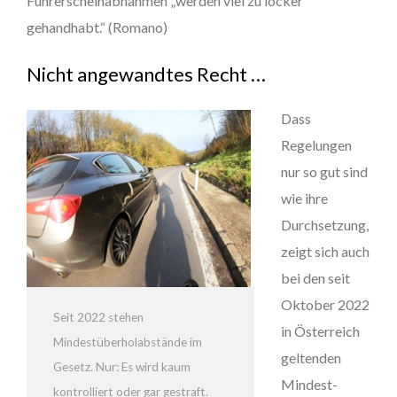
Führerscheinabnahmen „werden viel zu locker
gehandhabt.“ (Romano)
Nicht angewandtes Recht …
Dass
Regelungen
nur so gut sind
wie ihre
Durchsetzung,
zeigt sich auch
bei den seit
Oktober 2022
Seit 2022 stehen
in Österreich
Mindestüberholabstände im
geltenden
Gesetz. Nur: Es wird kaum
Mindest-
kontrolliert oder gar gestraft.