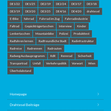
DE1/22
DE1/25
DE2/19
DE2/24
DE3/17
DE3/18
DE3/19
DE3/20
DE3/25
DE4/16
DE4/20
drahtesel
E-Bike
fahrrad
Fahrrad im Zug
Fahrradindustrie
Faltrad
Gepäckträgertaschen
Interview
Kinder
Lenkertaschen
Mountainbike
Polizei
Produkttest
Radfahren lernen
Radfreundliche Stadt
Radinfrastruktur
Radreise
Radrennen
Radrouten
Radweg Ausbauprogramm
RdR
Rennrad
Sicherheit
Transportrad
Unfall
Verkehrspolitik
Vorwort
Wien
Überholabstand
Homepage
Drahtesel Beiträge