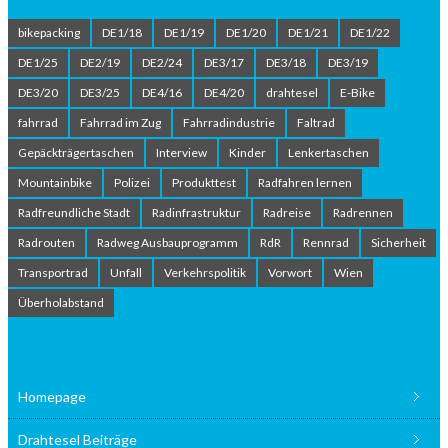
bikepacking
DE1/18
DE1/19
DE1/20
DE1/21
DE1/22
DE1/25
DE2/19
DE2/24
DE3/17
DE3/18
DE3/19
DE3/20
DE3/25
DE4/16
DE4/20
drahtesel
E-Bike
fahrrad
Fahrrad im Zug
Fahrradindustrie
Faltrad
Gepäckträgertaschen
Interview
Kinder
Lenkertaschen
Mountainbike
Polizei
Produkttest
Radfahren lernen
Radfreundliche Stadt
Radinfrastruktur
Radreise
Radrennen
Radrouten
Radweg Ausbauprogramm
RdR
Rennrad
Sicherheit
Transportrad
Unfall
Verkehrspolitik
Vorwort
Wien
Überholabstand
Homepage
Drahtesel Beiträge