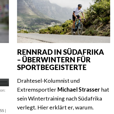
RENNRAD IN SÜDAFRIKA
– ÜBERWINTERN FÜR
SPORTBEGEISTERTE
Drahtesel-Kolumnist und
iltasten
Extremsportler
Michael Strasser
hat
on:
ch/Runter
sein Wintertraining nach Südafrika
nutzen,
verlegt. Hier erklärt er, warum.
SS
|