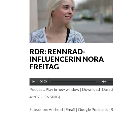
RDR: RENNRAD-
INFLUENCERIN NORA
FREITAG
Audio-
Pfe
00:00
Player
Podcast:
Play in new window
|
Download
(Durati
Ho
41:07 — 56.5MB)
be
um
Subscribe:
Android
|
Email
|
Google Podcasts
|
R