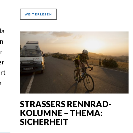
tstärke
WEITERLESEN
da
eln.
in
r
er
rt
e
STRASSERS RENNRAD-
KOLUMNE – THEMA:
SICHERHEIT