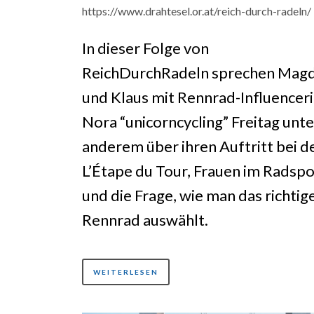
die
https://www.drahtesel.or.at/reich-durch-radeln/
Lau
In dieser Folge von
zu
ReichDurchRadeln sprechen Mag
reg
und Klaus mit Rennrad-Influencer
Nora “unicorncycling” Freitag unte
anderem über ihren Auftritt bei d
L’Étape
du Tour, Frauen im Radspo
und die Frage, wie man das richtig
Rennrad auswählt.
WEITERLESEN