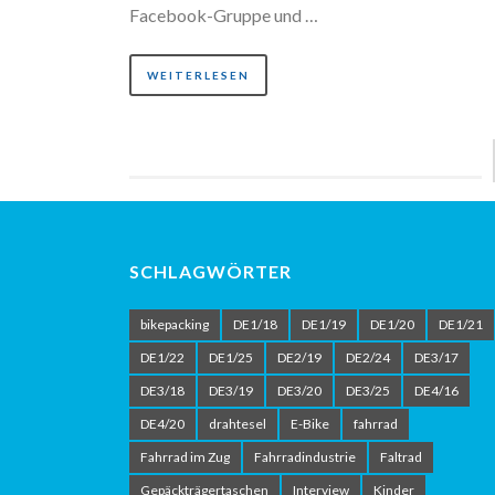
Facebook-Gruppe und …
WEITERLESEN
SCHLAGWÖRTER
bikepacking
DE1/18
DE1/19
DE1/20
DE1/21
DE1/22
DE1/25
DE2/19
DE2/24
DE3/17
DE3/18
DE3/19
DE3/20
DE3/25
DE4/16
DE4/20
drahtesel
E-Bike
fahrrad
Fahrrad im Zug
Fahrradindustrie
Faltrad
Gepäckträgertaschen
Interview
Kinder