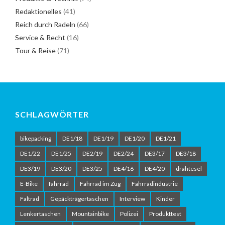
Redaktionelles
(41)
Reich durch Radeln
(66)
Service & Recht
(16)
Tour & Reise
(71)
SCHLAGWÖRTER
bikepacking
DE1/18
DE1/19
DE1/20
DE1/21
DE1/22
DE1/25
DE2/19
DE2/24
DE3/17
DE3/18
DE3/19
DE3/20
DE3/25
DE4/16
DE4/20
drahtesel
E-Bike
fahrrad
Fahrrad im Zug
Fahrradindustrie
Faltrad
Gepäckträgertaschen
Interview
Kinder
Lenkertaschen
Mountainbike
Polizei
Produkttest