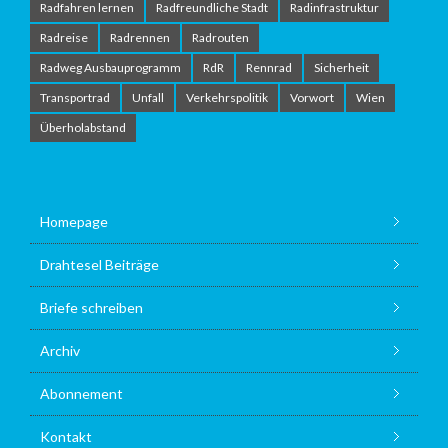
Radfahren lernen
Radfreundliche Stadt
Radinfrastruktur
Radreise
Radrennen
Radrouten
Radweg Ausbauprogramm
RdR
Rennrad
Sicherheit
Transportrad
Unfall
Verkehrspolitik
Vorwort
Wien
Überholabstand
Homepage
Drahtesel Beiträge
Briefe schreiben
Archiv
Abonnement
Kontakt