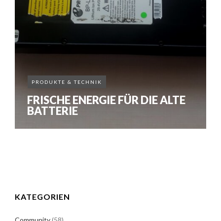
PRODUKTE & TECHNIK
INFOGRAFIK
POLITIK
REDAKTIONELLES
FRISCHE ENERGIE FÜR DIE ALTE
3.220 EURO FÜR EIN
BATTERIE
MENSCHENLEBEN
KATEGORIEN
Community
(58)