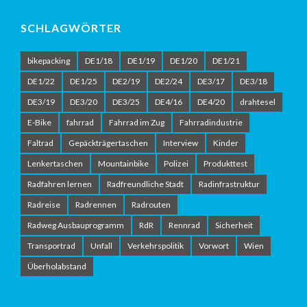
SCHLAGWÖRTER
bikepacking
DE1/18
DE1/19
DE1/20
DE1/21
DE1/22
DE1/25
DE2/19
DE2/24
DE3/17
DE3/18
DE3/19
DE3/20
DE3/25
DE4/16
DE4/20
drahtesel
E-Bike
fahrrad
Fahrrad im Zug
Fahrradindustrie
Faltrad
Gepäckträgertaschen
Interview
Kinder
Lenkertaschen
Mountainbike
Polizei
Produkttest
Radfahren lernen
Radfreundliche Stadt
Radinfrastruktur
Radreise
Radrennen
Radrouten
Radweg Ausbauprogramm
RdR
Rennrad
Sicherheit
Transportrad
Unfall
Verkehrspolitik
Vorwort
Wien
Überholabstand