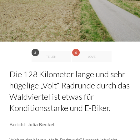
2
6
TEILEN
LOVE
Die 128 Kilometer lange und sehr
hügelige „Volt“-Radrunde durch das
Waldviertel ist etwas für
Konditionsstarke und E-Biker.
Bericht:
Julia Beckel
.
Woher der Name „Volt-Radrunde“ kommt, ist nicht