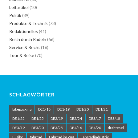
Leitartikel
(10)
Politik
(89)
Produkte & Technik
(73)
Redaktionelles
(41)
Reich durch Radeln
(66)
Service & Recht
(16)
Tour & Reise
(70)
SCHLAGWÖRTER
bikepacking
DE1/18
DE1/19
DE1/20
DE1/21
DE1/22
DE1/25
DE2/19
DE2/24
DE3/17
DE3/18
DE3/19
DE3/20
DE3/25
DE4/16
DE4/20
drahtesel
E-Bike
fahrrad
Fahrrad im Zug
Fahrradindustrie