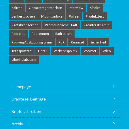
Faltrad
Gepäckträgertaschen
Interview
Kinder
Lenkertaschen
Mountainbike
Polizei
Produkttest
Radfahren lernen
Radfreundliche Stadt
Radinfrastruktur
Radreise
Radrennen
Radrouten
Radweg Ausbauprogramm
RdR
Rennrad
Sicherheit
Transportrad
Unfall
Verkehrspolitik
Vorwort
Wien
Überholabstand
Homepage
Drahtesel Beiträge
Briefe schreiben
Archiv