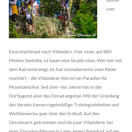
vom
Eisacktal hinauf nach Villanders. Hier oben, auf 880
Metern Seehöhe, ist kaum eine Straße eben. Wer hier mit
dem Rad unterwegs ist, hat normalerweise zwei Räder
montiert – die Villanderer Alm ist ein Paradies für
Mountainbiker. Seit über vier Jahren hat es der
Dorfjugend aber das Einrad angetan. Mit der Gründung
des Vereins kamen regelmäßige Trainingseinheiten und
Wettbewerbe quer über den Erdball. Auf den
Geschmack gekommen sind ein paar Villanderer bei
einer Einradvorführung in Lajen, einem Bergdorf auf der