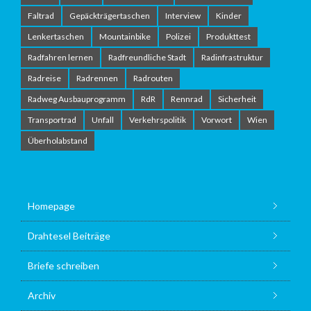
Faltrad
Gepäckträgertaschen
Interview
Kinder
Lenkertaschen
Mountainbike
Polizei
Produkttest
Radfahren lernen
Radfreundliche Stadt
Radinfrastruktur
Radreise
Radrennen
Radrouten
Radweg Ausbauprogramm
RdR
Rennrad
Sicherheit
Transportrad
Unfall
Verkehrspolitik
Vorwort
Wien
Überholabstand
Homepage
Drahtesel Beiträge
Briefe schreiben
Archiv