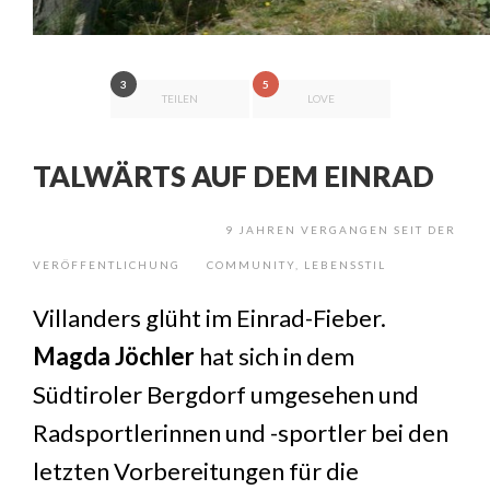
3
5
TEILEN
LOVE
TALWÄRTS AUF DEM EINRAD
9 JAHREN VERGANGEN SEIT DER
VERÖFFENTLICHUNG
COMMUNITY
,
LEBENSSTIL
Villanders glüht im Einrad-Fieber.
Magda Jöchler
hat sich in dem
Südtiroler Bergdorf umgesehen und
Radsportlerinnen und -sportler bei den
letzten Vorbereitungen für die