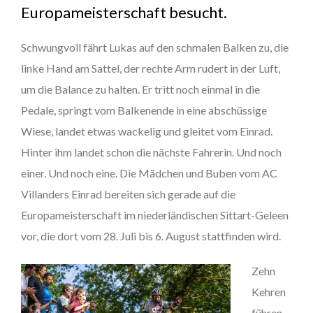
Europameisterschaft besucht.
Schwungvoll fährt Lukas auf den schmalen Balken zu, die
linke Hand am Sattel, der rechte Arm rudert in der Luft,
um die Balance zu halten. Er tritt noch einmal in die
Pedale, springt vom Balkenende in eine abschüssige
Wiese, landet etwas wackelig und gleitet vom Einrad.
Hinter ihm landet schon die nächste Fahrerin. Und noch
einer. Und noch eine. Die Mädchen und Buben vom AC
Villanders Einrad bereiten sich gerade auf die
Europameisterschaft im niederländischen Sittart-Geleen
vor, die dort vom 28. Juli bis 6. August stattfinden wird.
Zehn
Kehren
führen