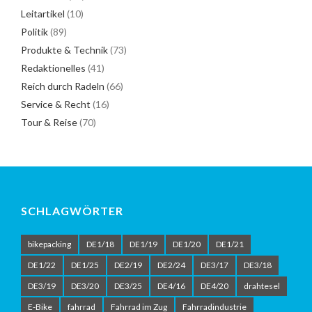
Leitartikel
(10)
Politik
(89)
Produkte & Technik
(73)
Redaktionelles
(41)
Reich durch Radeln
(66)
Service & Recht
(16)
Tour & Reise
(70)
SCHLAGWÖRTER
bikepacking
DE1/18
DE1/19
DE1/20
DE1/21
DE1/22
DE1/25
DE2/19
DE2/24
DE3/17
DE3/18
DE3/19
DE3/20
DE3/25
DE4/16
DE4/20
drahtesel
E-Bike
fahrrad
Fahrrad im Zug
Fahrradindustrie