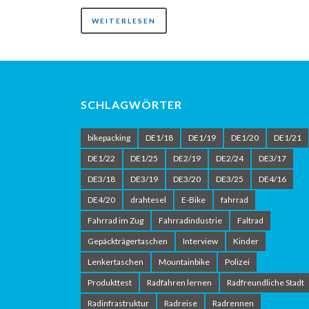
WEITERLESEN
SCHLAGWÖRTER
bikepacking
DE1/18
DE1/19
DE1/20
DE1/21
DE1/22
DE1/25
DE2/19
DE2/24
DE3/17
DE3/18
DE3/19
DE3/20
DE3/25
DE4/16
DE4/20
drahtesel
E-Bike
fahrrad
Fahrrad im Zug
Fahrradindustrie
Faltrad
Gepäckträgertaschen
Interview
Kinder
Lenkertaschen
Mountainbike
Polizei
Produkttest
Radfahren lernen
Radfreundliche Stadt
Radinfrastruktur
Radreise
Radrennen