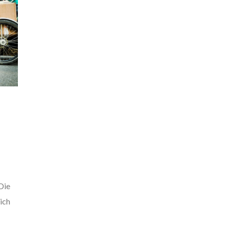
Die
lich