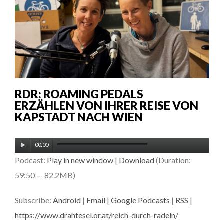
RDR: ROAMING PEDALS
ERZÄHLEN VON IHRER REISE VON
KAPSTADT NACH WIEN
Audio-
00:00
Player
Podcast:
Play in new window
|
Download
(Duration:
59:50 — 82.2MB)
Subscribe:
Android
|
Email
|
Google Podcasts
|
RSS
|
https://www.drahtesel.or.at/reich-durch-radeln/