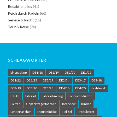
Redaktionelles
(41)
Reich durch Radeln
(66)
Service & Recht
(16)
Tour & Reise
(70)
SCHLAGWÖRTER
bikepacking
DE1/18
DE1/19
DE1/20
DE1/21
DE1/22
DE1/25
DE2/19
DE2/24
DE3/17
DE3/18
DE3/19
DE3/20
DE3/25
DE4/16
DE4/20
drahtesel
E-Bike
fahrrad
Fahrrad im Zug
Fahrradindustrie
Faltrad
Gepäckträgertaschen
Interview
Kinder
Lenkertaschen
Mountainbike
Polizei
Produkttest