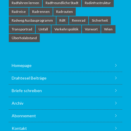
Radfahren lernen
Radfreundliche Stadt
Radinfrastruktur
Radreise
Radrennen
Radrouten
Radweg Ausbauprogramm
RdR
Rennrad
Sicherheit
Transportrad
Unfall
Verkehrspolitik
Vorwort
Wien
Überholabstand
Homepage
Drahtesel Beiträge
Briefe schreiben
Archiv
Abonnement
Kontakt