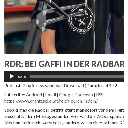
RDR: BEI GAFFI IN DER RADBAR
Audio-
00:00
Player
Podcast:
Play in new window
|
Download
(Duration: 43:52 — 4
Subscribe:
Android
|
Email
|
Google Podcasts
|
RSS
|
https://www.drahtesel.or.at/reich-durch-radeln/
Sobald man die Radbar betritt, steht man sofort vor dem Herzs
Geschäfts: dem Montageständer. Hier wird der Arbeitsplatz de
Mechanikerin nicht versteckt, sondern, wie in einer offenen Küc