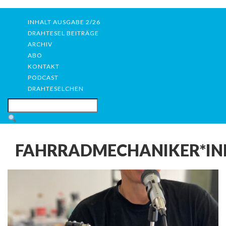
INHALT AUSGABE 2/26
DRAHTESEL BEITRÄGE
ARCHIV
ABO
KONTAKT
PODCAST
DRAHTESELCHEN
FAHRRADMECHANIKER*IN