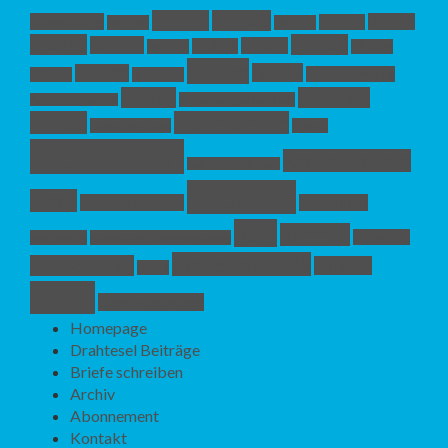
DE1/19
DE1/20
bikepacking
DE1/25
DE1/22
DE1/18
DE1/21
DE2/19
DE3/20
DE2/24
DE3/19
DE3/18
DE3/17
DE3/25
E-Bike
fahrrad
DE4/20
Fahrrad im Zug
DE4/16
drahtesel
Faltrad
Interview
Gepäckträgertaschen
Fahrradindustrie
Kinder
Mountainbike
Lenkertaschen
Polizei
Produkttest
Radfreundliche
Radfahren lernen
Radreise
Stadt
Radinfrastruktur
Radrennen
RdR
Rennrad
Sicherheit
Radrouten
Radweg Ausbauprogramm
Verkehrspolitik
Transportrad
Vorwort
Unfall
Wien
Überholabstand
Homepage
Drahtesel Beiträge
Briefe schreiben
Archiv
Abonnement
Kontakt