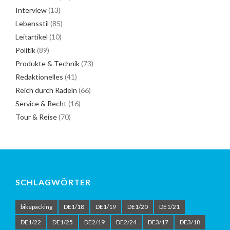
Interview
(13)
Lebensstil
(85)
Leitartikel
(10)
Politik
(89)
Produkte & Technik
(73)
Redaktionelles
(41)
Reich durch Radeln
(66)
Service & Recht
(16)
Tour & Reise
(70)
SCHLAGWÖRTER
bikepacking
DE1/18
DE1/19
DE1/20
DE1/21
DE1/22
DE1/25
DE2/19
DE2/24
DE3/17
DE3/18