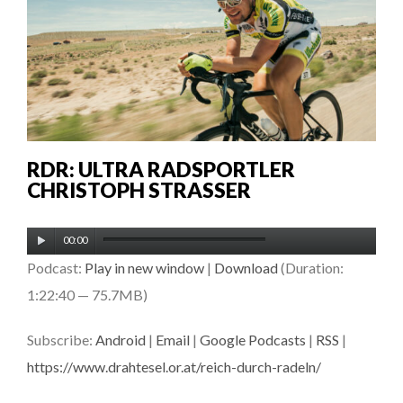
RDR: ULTRA RADSPORTLER
CHRISTOPH STRASSER
Audio-
00:00
Player
Podcast:
Play in new window
|
Download
(Duration:
1:22:40 — 75.7MB)
Subscribe:
Android
|
Email
|
Google Podcasts
|
RSS
|
https://www.drahtesel.or.at/reich-durch-radeln/