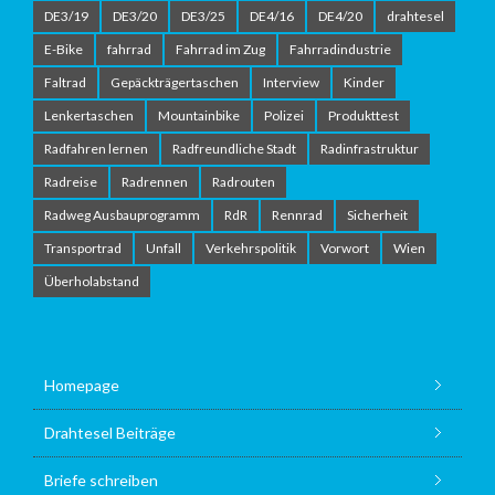
DE3/19
DE3/20
DE3/25
DE4/16
DE4/20
drahtesel
E-Bike
fahrrad
Fahrrad im Zug
Fahrradindustrie
Faltrad
Gepäckträgertaschen
Interview
Kinder
Lenkertaschen
Mountainbike
Polizei
Produkttest
Radfahren lernen
Radfreundliche Stadt
Radinfrastruktur
Radreise
Radrennen
Radrouten
Radweg Ausbauprogramm
RdR
Rennrad
Sicherheit
Transportrad
Unfall
Verkehrspolitik
Vorwort
Wien
Überholabstand
Homepage
Drahtesel Beiträge
Briefe schreiben