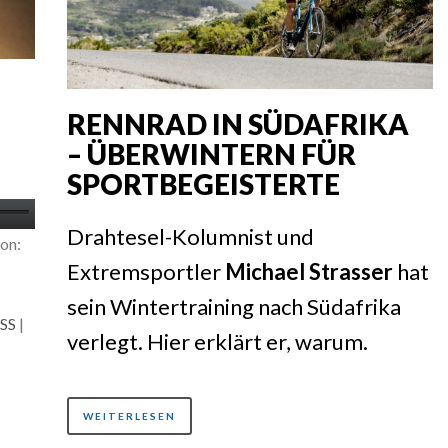
RENNRAD IN SÜDAFRIKA
– ÜBERWINTERN FÜR
SPORTBEGEISTERTE
iltasten
Drahtesel-Kolumnist und
on:
ch/Runter
Extremsportler
Michael Strasser
hat
nutzen,
sein Wintertraining nach Südafrika
SS
|
verlegt. Hier erklärt er, warum.
tstärke
WEITERLESEN
eln.