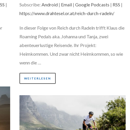
um
SS
|
Subscribe:
Android
|
Email
|
Google Podcasts
|
RSS
|
die
https://www.drahtesel.or.at/reich-durch-radeln/
tstärke
Lautstärk
or
In dieser Folge von Reich durch Radeln trifft Klaus die
zu
Roaming Pedals aka. Johanna und Tanja, zwei
eln.
regeln.
abenteuerlustige Reisende. Ihr Projekt:
Heimkommen. Und zwar nicht Heimkommen, so wie
wenn die …
WEITERLESEN