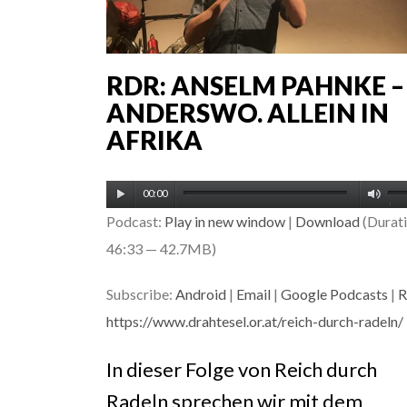
RDR: ANSELM PAHNKE –
ANDERSWO. ALLEIN IN
AFRIKA
Audio-
Pfe
00:00
Player
Podcast:
Play in new window
|
Download
(Durati
Ho
46:33 — 42.7MB)
be
um
Subscribe:
Android
|
Email
|
Google Podcasts
|
R
die
https://www.drahtesel.or.at/reich-durch-radeln/
Lau
In dieser Folge von Reich durch
zu
Radeln sprechen wir mit dem
reg