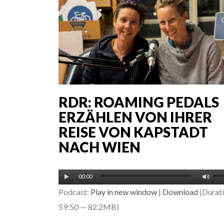
RDR: ROAMING PEDALS
ERZÄHLEN VON IHRER
REISE VON KAPSTADT
NACH WIEN
Audio-
Pfe
00:00
Player
Podcast:
Play in new window
|
Download
(Durati
Ho
59:50 — 82.2MB)
be