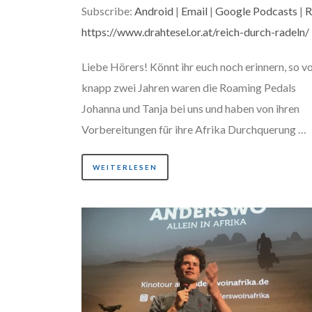
um
Subscribe:
Android
|
Email
|
Google Podcasts
|
R
die
https://www.drahtesel.or.at/reich-durch-radeln/
Lau
Liebe Hörers! Könnt ihr euch noch erinnern, so v
zu
knapp zwei Jahren waren die Roaming Pedals
reg
Johanna und Tanja bei uns und haben von ihren
Vorbereitungen für ihre Afrika Durchquerung …
WEITERLESEN