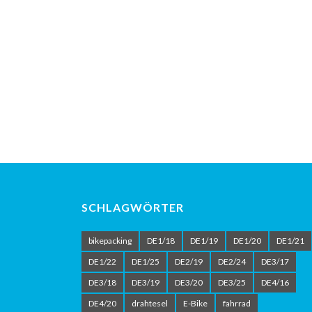
SCHLAGWÖRTER
bikepacking
DE1/18
DE1/19
DE1/20
DE1/21
DE1/22
DE1/25
DE2/19
DE2/24
DE3/17
DE3/18
DE3/19
DE3/20
DE3/25
DE4/16
DE4/20
drahtesel
E-Bike
fahrrad