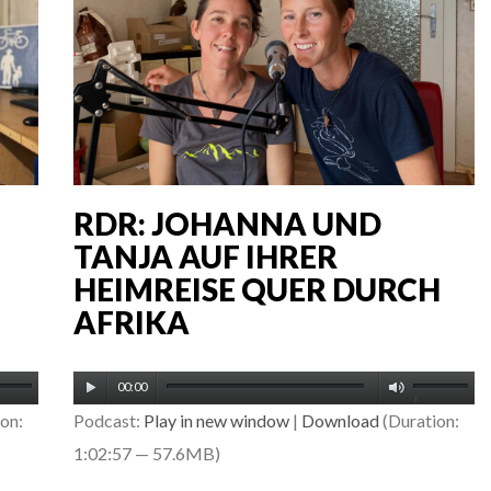
RDR: JOHANNA UND
TANJA AUF IHRER
HEIMREISE QUER DURCH
AFRIKA
Audio-
iltasten
Pfeiltaste
00:00
Player
on:
Podcast:
Play in new window
|
Download
(Duration:
ch/Runter
Hoch/Run
1:02:57 — 57.6MB)
nutzen,
benutzen,