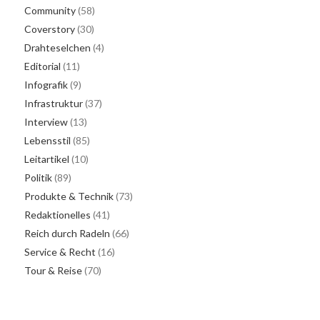
Community
(58)
Coverstory
(30)
Drahteselchen
(4)
Editorial
(11)
Infografik
(9)
Infrastruktur
(37)
Interview
(13)
Lebensstil
(85)
Leitartikel
(10)
Politik
(89)
Produkte & Technik
(73)
Redaktionelles
(41)
Reich durch Radeln
(66)
n
Service & Recht
(16)
Tour & Reise
(70)
ter