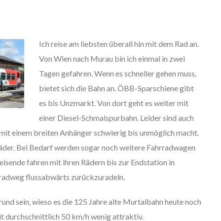
Ich reise am liebsten überall hin mit dem Rad an.
Von Wien nach Murau bin ich einmal in zwei
Tagen gefahren. Wenn es schneller gehen muss,
bietet sich die Bahn an. ÖBB-Sparschiene gibt
es bis Unzmarkt. Von dort geht es weiter mit
einer Diesel-Schmalspurbahn. Leider sind auch
 mit einem breiten Anhänger schwierig bis unmöglich macht.
 Räder. Bei Bedarf werden sogar noch weitere Fahrradwagen
eisende fahren mit ihren Rädern bis zur Endstation in
adweg flussabwärts zurückzuradeln.
und sein, wieso es die 125 Jahre alte Murtalbahn heute noch
mit durchschnittlich 50 km/h wenig attraktiv.