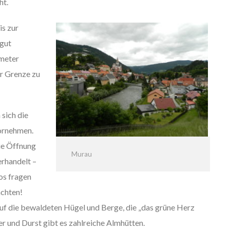
ht.
is zur
 gut
ometer
ur Grenze zu
 sich die
ornehmen.
Die Öffnung
Murau
erhandelt –
os fragen
achten!
auf die bewaldeten Hügel und Berge, die „das grüne Herz
er und Durst gibt es zahlreiche Almhütten.