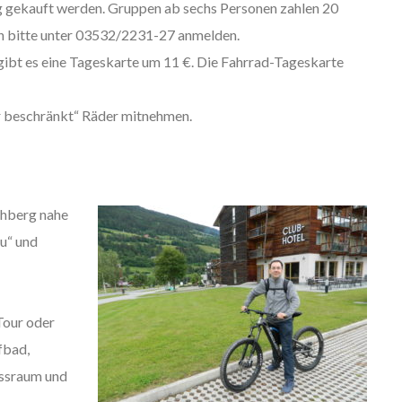
g gekauft werden. Gruppen ab sechs Personen zahlen 20
n bitte unter 03532/2231-27 anmelden.
gibt es eine Tageskarte um 11 €. Die Fahrrad-Tageskarte
hr beschränkt“ Räder mitnehmen.
chberg nahe
u“ und
Tour oder
fbad,
essraum und