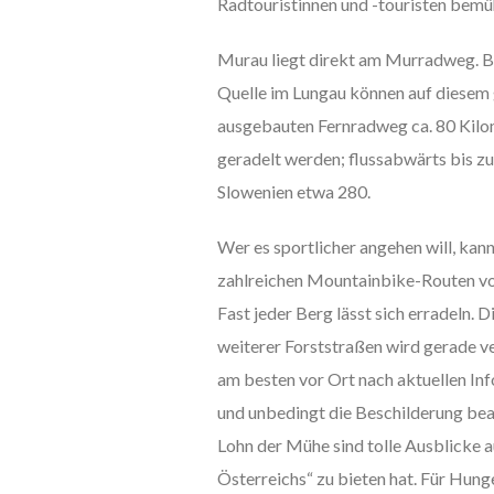
Radtouristinnen und -touristen bemü
Murau liegt direkt am Murradweg. B
Quelle im Lungau können auf diesem
ausgebauten Fernradweg ca. 80 Kil
geradelt werden; flussabwärts bis z
Slowenien etwa 280.
Wer es sportlicher angehen will, kann
zahlreichen Mountainbike-Routen v
Fast jeder Berg lässt sich erradeln. 
weiterer Forststraßen wird gerade v
am besten vor Ort nach aktuellen Inf
und unbedingt die Beschilderung be
Lohn der Mühe sind tolle Ausblicke 
Österreichs“ zu bieten hat. Für Hung