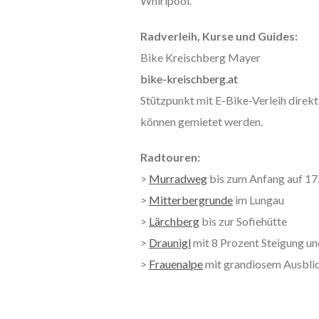
Whirlpool.
Radverleih, Kurse und Guides:
Bike Kreischberg Mayer
bike-kreischberg.at
Stützpunkt mit E-Bike-Verleih direk
können gemietet werden.
Radtouren:
>
Murradweg
bis zum Anfang auf 1
>
Mitterbergrunde
im Lungau
>
Lärchberg
bis zur Sofiehütte
>
Draunigl
mit 8 Prozent Steigung u
>
Frauenalpe
mit grandiosem Ausbli