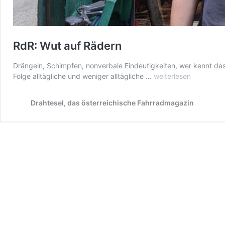
RdR: Wut auf Rädern
Drängeln, Schimpfen, nonverbale Eindeutigkeiten, wer kennt da
RdR:
Folge alltägliche und weniger alltägliche …
weiterlesen
Wut
auf
Drahtesel, das österreichische Fahrradmagazin
Rädern